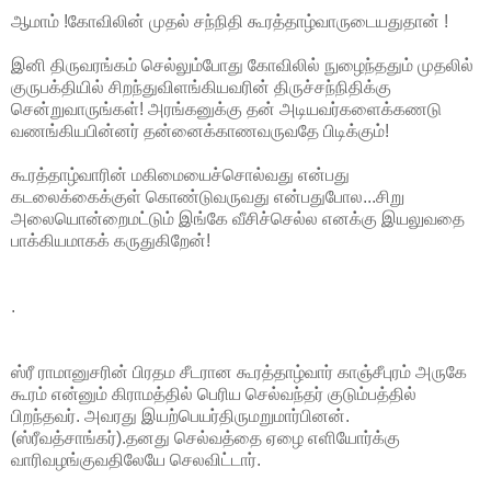
ஆமாம் !கோவிலின் முதல் சந்நிதி கூரத்தாழ்வாருடையதுதான் !
இனி திருவரங்கம் செல்லும்போது கோவிலில் நுழைந்ததும் முதலில்
குருபக்தியில் சிறந்துவிளங்கியவரின் திருச்சந்நிதிக்கு
சென்றுவாருங்கள்! அரங்கனுக்கு தன் அடியவர்களைக்கணடு
வணங்கியபின்னர் தன்னைக்காணவருவதே பிடிக்கும்!
கூரத்தாழ்வாரின் மகிமையைச்சொல்வது என்பது
கடலைக்கைக்குள் கொண்டுவருவது என்பதுபோல...சிறு
அலையொன்றைமட்டும் இங்கே வீசிச்செல்ல எனக்கு இயலுவதை
பாக்கியமாகக் கருதுகிறேன்!
.
ஸ்ரீ ராமானுசரின் பிரதம சீடரான கூரத்தாழ்வார் காஞ்சீபுரம் அருகே
கூரம் என்னும் கிராமத்தில் பெரிய செல்வந்தர் குடும்பத்தில்
பிறந்தவர். அவரது இயற்பெயர்திருமறுமார்பினன்.
(ஸ்ரீவத்சாங்கர்).தனது செல்வத்தை ஏழை எளியோர்க்கு
வாரிவழங்குவதிலேயே செலவிட்டார்.