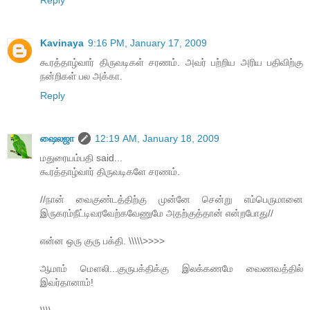
Reply
Kavinaya
9:16 PM, January 17, 2009
கூரத்தாழ்வார் திருவடிகள் சரணம். அவர் பற்றிய அரிய பதிவிற்கு
நன்றிகள் பல அக்கா.
Reply
ஷைலஜா
12:19 AM, January 18, 2009
மதுரையம்பதி said...
கூரத்தாழ்வார் திருவடிகளே சரணம்.
//நான் வைகுண்டத்திற்கு முன்னே சென்று எம்பெருமானை
இருகரம்நீட்டிவரவேற்கவேணுமே அதற்குத்தான் என்றபோது//
என்ன ஒரு குரு பக்தி. \\\\\>>>>
ஆமாம் மௌலி...குருபக்திக்கு இலக்கணமே வைணவத்தில்
இவர்தானாம்!