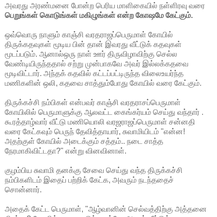
அவரது அரண்மனை போன்ற பெரிய மாளிகையில் நள்ளிரவு வரை
பெறுங்கள் கொடுங்கள் மகிழுங்கள் என்ற கோஷமே கேட்கும்.
ஒவ்வொரு நாளும் காஞ்சி வரதராஜப்பெருமாள் கோயில்
திருக்கதவுகள் மூடிய பின் தான் இவரது வீட்டுக் கதவுகள்
மூடப்படும். ஆனால்ஒரு நாள் ஊர் திருவிழாவிற்கு செல்ல
வேண்டியிருந்ததால் சற்று முன்பாகவே அவர் இல்லக்கதவை
மூடிவிட்டார். அந்தக் கதவில் கட்டப்பட்டிருந்த விலைஉயர்ந்த
மணிகளின் ஒலி, கதவை சாத்தும்போது கோயில் வரை கேட்கும்.
திருக்கச்சி நம்பிகள் என்பவர் காஞ்சி வரதராசப்பெருமாள்
கோயிலில் பெருமாளுக்கு ஆலவட்ட கைங்கர்யம் செய்து வந்தார் .
கூரத்தாழ்வார் வீட்டு மணியொலி வரஜராஜப்பெருமாள் சன்னதி
வரை கேட்கவும் பெருந் தேவித்தாயார், சுவாமியிடம் "என்ன!
அதற்குள் கோயில் அடைக்கும் சத்தம்.. நடை சாத்த
நேரமாகிவிட்டதா?" என்று வினவினாள்.
குழம்பிய சுவாமி தனக்கு சேவை செய்து வந்த திருக்கச்சி
நம்பிகளிடம் இதைப் பற்றிக் கேட்க, அவரும் நடந்ததைச்
சொன்னார்.
அதைக் கேட்ட பெருமாள், "ஆழ்வானின் செல்வத்திற்கு அத்தனை