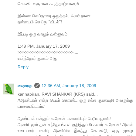
கொண்டவருமான கூரத்தாழ்வாரை//
இன்னா செய்தாரை ஒறுத்தல், அவர் நாண
நன்னயம் செய்து "விடல்"!
இப்படி ஒரு வாழும் வள்ளுவம்!
1:49 PM, January 17, 2009
>>>>>>>>>>>>>>>>>>>>>>>....
உயர்ந்தோர் குணம் அது!
Reply
ஷைலஜா
12:36 AM, January 18, 2009
kannabiran, RAVI SHANKAR (KRS) said...
//ஆண்டாள் என்ற பெயர் கொண்ட ஒரு நல்ல குணவதி அவருக்கு
மாலையிட்டாள்//
ஆண்டாள் என்னும் கூரேசன் மனைவியும் பெரிய ஞானி!
அவளிடமும் தன் சந்தேகங்கள் குறித்துப் பேசுவார் கூரேசன்! அவள்
உடையவர் மகளிர் அணியில் இருந்து கொண்டு, ஒரு முறை