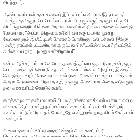
கிடந்தனர்.
ஆண்டாளம்மாள் தன் கணவர் இப்படிப் பட்டினியாக இருப்பதைப்
பார்த்து தவித்துப் போபோய்விட்டாள். அவளுக்குத் தானும் பட்டினி
கிடப்பது தெரியவில்லை. நேராக மனதில் ஸ்ரீரங்கநாதனைக் கண்டு
பேசினாள், "அப்பா, திருவரங்கனே! உனக்கு மட்டும் மூன்று
வேளைகளும் இனிப்புடன் பிரசாதம் போகிறது. உன் பக்தன் இங்கு
மூன்று நாட்கள் பட்டினியாக இருப்பது தெரியவில்லையா? நீ மட்டும்
அங்கு வயிறாற அமுது உண்கிறாயே!"
என்ன ஆச்சரியம்! உடனேயே கதவைத் தட்டிய ஒரு பரிசாரகன், ஒரு
பொட்டலத்தைக் கொடுத்து, "அரங்கன் என்னை அனுப்பி, இதைக்
கொடுத்து வரச் சொன்னார்" என்றான். அதைப் பிரித்துப் பார்த்தால்
அதில் அரவணைப் பிரசாதம் இருந்தது. ஆண்டாள் அதை எடுத்துத்
தன் கணவரிடம் கொடுத்தாள்.
கூரத்தாழ்வார் தன் மனைவியிடம், அரங்கனை வேண்டினாயா என்று
வினவ, "ஆம், மூன்று நாட்கள் என் கணவர் பட்டினி கிடக்கிறார்.
உனக்கு மட்டும் பிரசாதம் போகிறதே என்று ரங்கநாதனிடம் கேட்டேன்
" என்றாள்.
அனைத்தையும் விட்டு வந்தபின்னும் அரங்கனிடம் நீ
இப்படிவேண்டிக்கொள்ளலாமா சரி இனி இம்மாதிரி செய்யாதே