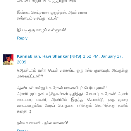
கொண்டவருமான கூரத்தாழ்வாரை//
இன்னா செய்தாரை ஒறுத்தல், அவர் நாண
நன்னயம் செய்து "விடல்"!
இப்படி ஒரு வாழும் வள்ளுவம்!
Reply
Kannabiran, Ravi Shankar (KRS)
1:52 PM, January 17,
2009
//ஆண்டாள் என்ற பெயர் கொண்ட ஒரு நல்ல குணவதி அவருக்கு
மாலையிட்டாள்//
ஆண்டாள் என்னும் கூரேசன் மனைவியும் பெரிய ஞானி!
அவளிடமும் தன் சந்தேகங்கள் குறித்துப் பேசுவார் கூரேசன்! அவள்
உடையவர் மகளிர் அணியில் இருந்து கொண்டு, ஒரு முறை
உடையவருக்கே வேதப் பொருளை எடுத்துக் கொடுத்தது தனிக்
கதை! :)
நல்ல கணவன் - நல்ல மனைவி!