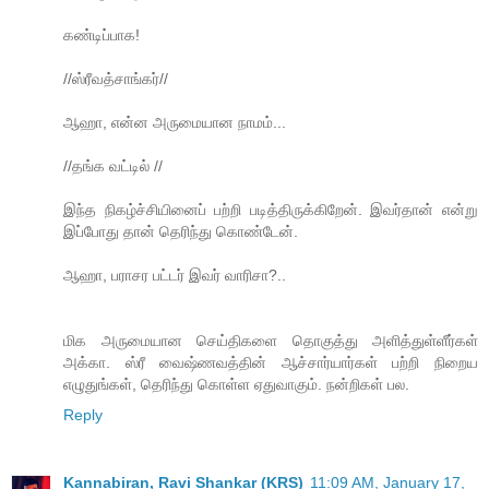
கண்டிப்பாக!
//ஸ்ரீவத்சாங்கர்//
ஆஹா, என்ன அருமையான நாமம்...
//தங்க வட்டில் //
இந்த நிகழ்ச்சியினைப் பற்றி படித்திருக்கிறேன். இவர்தான் என்று
இப்போது தான் தெரிந்து கொண்டேன்.
ஆஹா, பராசர பட்டர் இவர் வாரிசா?..
மிக அருமையான செய்திகளை தொகுத்து அளித்துள்ளீர்கள்
அக்கா. ஸ்ரீ வைஷ்ணவத்தின் ஆச்சார்யார்கள் பற்றி நிறைய
எழுதுங்கள், தெரிந்து கொள்ள ஏதுவாகும். நன்றிகள் பல.
Reply
Kannabiran, Ravi Shankar (KRS)
11:09 AM, January 17,