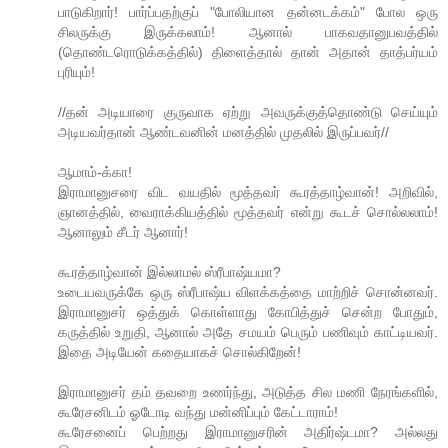
பாடுகிறார்! பார்ப்பதற்குப் "போலியான தன்னடக்கம்" போல ஒரு
சிலருக்கு இருக்கலாம்! ஆனால் பாகவதானுபவத்தில்
(தொண்டரொடுக்கத்தில்) திளைத்தால் தான் அதான் தாத்பர்யம்
புரியும்!
//தன் அடியாரை குருவாக ஏற்று அவருக்குத்தொண்டு செய்யும்
அடியவர்தான் ஆண்டவனின் மனத்தில் முதலில் இருப்பவர்//
ஆமாம்-க்கா!
இராமானுசரை விட வயதில் மூத்தவர் கூரத்தாழ்வான்! அறிவில்,
ஞானத்தில், வைராக்கியத்தில் மூத்தவர் என்று கூடச் சொல்லலாம்!
ஆனாலும் சீடர் ஆனார்!
கூரத்தாழ்வான் இல்லாமல் ஸ்ரீபாஷ்யமா?
உடையவருக்கே ஒரு ஸ்ரீபாஷ்ய விளக்கத்தை மாற்றிச் சொன்னவர்.
இராமானுசர் ஒத்துக் கொள்ளாது கோபித்துச் சென்ற போதும்,
கருத்தில் உறுதி, ஆனால் அதே சமயம் பெரும் பணிவும் காட்டியவர்.
இதை அடியேன் கதையாகச் சொல்கிறேன்!
இராமானுசர் தம் தவறை உணர்ந்து, அடுத்த சில மணி நேரங்களில்,
கூரேசனிடம் ஓடோடி வந்து மன்னிப்பும் கேட்டாராம்!
கூரேசனைப் பெற்றது இராமானுசரின் அதிர்ஷ்டமா? அல்லது