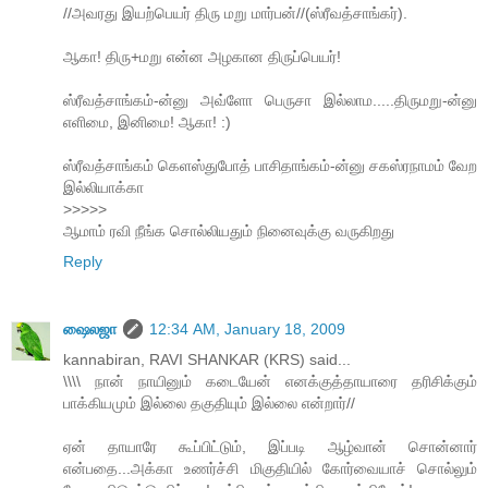
//அவரது இயற்பெயர் திரு மறு மார்பன்//(ஸ்ரீவத்சாங்கர்).
ஆகா! திரு+மறு என்ன அழகான திருப்பெயர்!
ஸ்ரீவத்சாங்கம்-ன்னு அவ்ளோ பெருசா இல்லாம.....திருமறு-ன்னு
எளிமை, இனிமை! ஆகா! :)
ஸ்ரீவத்சாங்கம் கெளஸ்துபோத் பாசிதாங்கம்-ன்னு சகஸ்ரநாமம் வேற
இல்லியாக்கா
>>>>>
ஆமாம் ரவி நீங்க சொல்லியதும் நினைவுக்கு வருகிறது
Reply
ஷைலஜா
12:34 AM, January 18, 2009
kannabiran, RAVI SHANKAR (KRS) said...
\\\\ நான் நாயினும் கடையேன் எனக்குத்தாயாரை தரிசிக்கும்
பாக்கியமும் இல்லை தகுதியும் இல்லை என்றார்//
ஏன் தாயாரே கூப்பிட்டும், இப்படி ஆழ்வான் சொன்னார்
என்பதை...அக்கா உணர்ச்சி மிகுதியில் கோர்வையாச் சொல்லும்