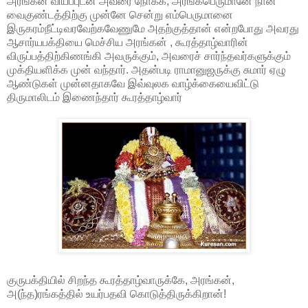
அரங்கன் வியப்புடன் அவரை நோக்க, அரங்கபெருமானே நான்
வைகுண்டத்திற்கு முன்னே சென்று எம்பெருமானை
இருகரம்நீட்டிவரவேற்கவேணுமே அதற்குத்தான் என்றபோது அவரது
ஆசார்யபக்தியை மெச்சிய அரங்கன் , கூரத்தாழ்வாரின்
விருப்பத்திற்கிணங்கி அவருக்கும், அவரைச் சார்ந்தவர்களுக்கும்
முக்தியளிக்க முன் வந்தார். அதன்படி ராமானுஜருக்கு சுமார் ஏழு
ஆண்டுகள் முன்னதாகவே இவ்வுலக வாழ்க்கையைவிட்டு
திருமாலிடம் இணைந்தார் கூரத்தாழ்வார்
குருபக்தியில் சிறந்த கூரத்தாழ்வாருக்கே, அரங்கன்,
அ(ந்த)ரங்கத்தில் உயர்பதவி கொடுத்திருக்கிறான்!