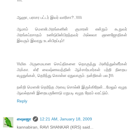
\\\\.
ஆஹா, பராசர பட்டர் இவர் வாரிசா?..\\\\\
ஆமாம் மௌலி.அரங்கனின் குமாரன் என்றும் கூறுவர்
அரங்கப்ரசாதம் உண்டுபின்பிறந்தவர் அல்லவா ஞானஜோதிகள்
இவரும் இவரது உடன்பிறப்பும்!
\\\மிக அருமையான செய்திகளை தொகுத்து அளித்துள்ளீர்கள்
அக்கா. ஸ்ரீ வைஷ்ணவத்தின் ஆச்சார்யார்கள் பற்றி நிறைய
எழுதுங்கள், தெரிந்து கொள்ள ஏதுவாகும். நன்றிகள் பல.]\\\
நன்றி மௌலி தெரிந்த அளவு சொல்லி இருக்கிறேன்...மேலும் எழுத
ஆவல்தான் இறையருளோடு மறுபடி எழுத நேரம் வரட்டும்.
Reply
ஷைலஜா
12:21 AM, January 18, 2009
kannabiran, RAVI SHANKAR (KRS) said...