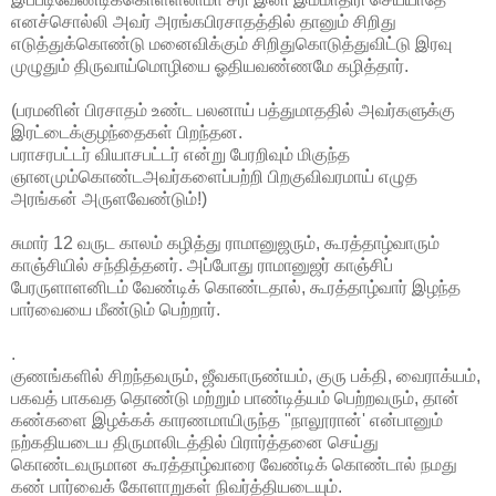
எனச்சொல்லி அவர் அரங்கபிரசாதத்தில் தானும் சிறிது
எடுத்துக்கொண்டு மனைவிக்கும் சிறிதுகொடுத்துவிட்டு இரவு
முழுதும் திருவாய்மொழியை ஓதியவண்ணமே கழித்தார்.
(பரமனின் பிரசாதம் உண்ட பலனாய் பத்துமாததில் அவர்களுக்கு
இரட்டைக்குழந்தைகள் பிறந்தன.
பராசரபட்டர் வியாசபட்டர் என்று பேரறிவும் மிகுந்த
ஞானமும்கொண்டஅவர்களைப்பற்றி பிறகுவிவரமாய் எழுத
அரங்கன் அருளவேண்டும்!)
சுமார் 12 வருட காலம் கழித்து ராமானுஜரும், கூரத்தாழ்வாரும்
காஞ்சியில் சந்தித்தனர். அப்போது ராமானுஜர் காஞ்சிப்
பேரருளாளனிடம் வேண்டிக் கொண்டதால், கூரத்தாழ்வார் இழந்த
பார்வையை மீண்டும் பெற்றார்.
.
குணங்களில் சிறந்தவரும், ஜீவகாருண்யம், குரு பக்தி, வைராக்யம்,
பகவத் பாகவத தொண்டு மற்றும் பாண்டித்யம் பெற்றவரும், தான்
கண்களை இழக்கக் காரணமாயிருந்த "நாலூரான்' என்பானும்
நற்கதியடைய திருமாலிடத்தில் பிரார்த்தனை செய்து
கொண்டவருமான கூரத்தாழ்வாரை வேண்டிக் கொண்டால் நமது
கண் பார்வைக் கோளாறுகள் நிவர்த்தியடையும்.