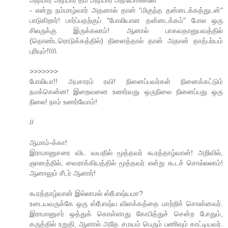
- என்று நம்மாழ்வார் அதனால் தான் "மிகுந்த தன்னடக்கத்துடன்"
பாடுகிறார்! பார்ப்பதற்குப் "போலியான தன்னடக்கம்" போல ஒரு
சிலருக்கு இருக்கலாம்! ஆனால் பாகவதானுபவத்தில்
(தொண்டரொடுக்கத்தில்) திளைத்தால் தான் அதான் தாத்பர்யம்
புரியும்!\\\\
>>>>>>>
போலியா!! அபசாரம் ரவி! நினைப்பவர்கள் நினைக்கட்டும்
நமக்கென்ன! இறைவனை உணர்வது ஒருநிலை நினைப்பது ஒரு
நிலை! நாம் உணர்வோம்!
//
ஆமாம்-க்கா!
இராமானுசரை விட வயதில் மூத்தவர் கூரத்தாழ்வான்! அறிவில்,
ஞானத்தில், வைராக்கியத்தில் மூத்தவர் என்று கூடச் சொல்லலாம்!
ஆனாலும் சீடர் ஆனார்!
கூரத்தாழ்வான் இல்லாமல் ஸ்ரீபாஷ்யமா?
உடையவருக்கே ஒரு ஸ்ரீபாஷ்ய விளக்கத்தை மாற்றிச் சொன்னவர்.
இராமானுசர் ஒத்துக் கொள்ளாது கோபித்துச் சென்ற போதும்,
கருத்தில் உறுதி, ஆனால் அதே சமயம் பெரும் பணிவும் காட்டியவர்.