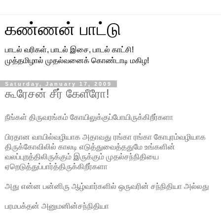
கண்ணன் பாட்டு
பாடல் வரிகள், பாடல் இசை, பாடல் காட்சி!
முத்தமிழால் முதல்வனைக் கொண்டாடி மகிழ!
Saturday, January 17, 2009
கூரேசன் சீர் கேளீரோ!
நீங்கள் திருவரங்கம் கோயிலுக்குப்போயிருக்கிறீர்களா
பிரதான வாயில்வழியாக அதாவது ரங்கா ரங்கா கோபுரம்வழியாக
திருக்கோவிலில் காலடி எடுத்துவைத்ததுமே உங்களின்
வலப்புறத்திலிருக்கும் இருக்கும் முதல்சந்நிதியை
ஏறெடுத்துப்பார்த்திருக்கிறீர்களா
அது என்ன பன்னிரு ஆழ்வார்களில் ஒருவரின் சந்நிதியா அல்லது
பரமபக்தன் அனுமனின்சந்நிதியா