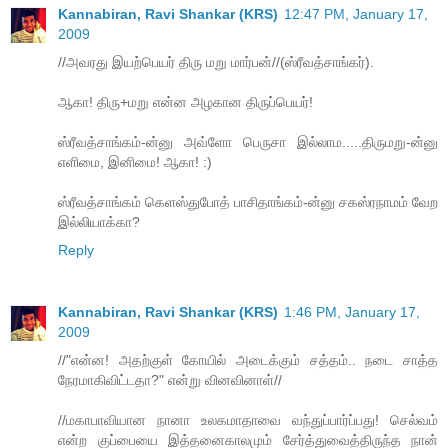
Kannabiran, Ravi Shankar (KRS)
12:47 PM, January 17,
2009
//அவரது இயற்பெயர் திரு மறு மார்பன்//(ஸ்ரீவத்சாங்கர்).
ஆகா! திரு+மறு என்ன அழகான திருப்பெயர்!
ஸ்ரீவத்சாங்கம்-ன்னு அவ்ளோ பெருசா இல்லாம.....திருமறு-ன்னு
எளிமை, இனிமை! ஆகா! :)
ஸ்ரீவத்சாங்கம் கெளஸ்துபோத் பாசிதாங்கம்-ன்னு சகஸ்ரநாமம் வேற
இல்லியாக்கா?
Reply
Kannabiran, Ravi Shankar (KRS)
1:46 PM, January 17,
2009
//"என்ன! அதற்குள் கோயில் அடைக்கும் சத்தம்.. நடை சாத்த
நேரமாகிவிட்டதா?" என்று வினவினாள்//
//மகாபாவியான நானா உலகமாதாவை வந்துப்பார்ப்பது! செல்வம்
என்ற குப்பையை இத்தனைகாலமும் சேர்த்துவைத்திருந்த நான்