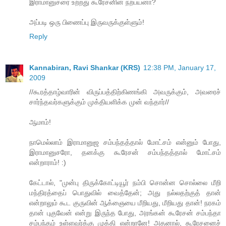
இராமானுசரை உற்றது கூரேசனின் நற்பயனா?
அப்படி ஒரு பிணைப்பு இருவருக்குள்ளும்!
Reply
Kannabiran, Ravi Shankar (KRS)
12:38 PM, January 17,
2009
//கூரத்தாழ்வாரின் விருப்பத்திற்கிணங்கி அவருக்கும், அவரைச்
சார்ந்தவர்களுக்கும் முக்தியளிக்க முன் வந்தார்//
ஆமாம்!
நாமெல்லாம் இராமானுஜ சம்பந்தத்தால் மோட்சம் என்னும் போது,
இராமானுசரோ, தனக்கு கூரேசன் சம்பந்தத்தால் மோட்சம்
என்றாராம்! :)
கேட்டால், "முன்பு திருக்கோட்டியூர் நம்பி சொன்ன சொல்லை மீறி
மந்திரத்தைப் பொதுவில் வைத்தேன்; அது நல்லதற்குத் தான்
என்றாலும் கூட குருவின் ஆக்ஞையை மீறியது, மீறியது தான்! நரகம்
தான் புகுவேன் என்று இருந்த போது, அரங்கன் கூரேசன் சம்பந்தா
சம்பந்தம் உள்ளவர்க்கு முக்தி என்றானே! அதனால், கூரேசனைச்