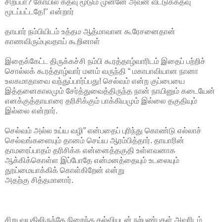
சிறப்பா? கோயில் கதவு மூடும் முன்னே அவன் வீட்டுக்கதவு
மூடப்பட்டதே!" என்றார்
தாயார் நம்பியிடம் உத்தம ஆத்மாவான கூரேசனைதான்
காணவிரும்புவதாய் கூறினாள்
இதைக்கேட்ட திருக்கச்சி நம்பி கூரத்தாழ்வாரிடம் இதைப் பற்றிச்
சொல்லக் கூரத்தாழ்வார் மனம் வருந்தி “ மகாபாவியான நானா
உலகமாதாவை வந்துப்பார்ப்பது! செல்வம் என்ற குப்பையை
இத்தனைகாலமும் சேர்த்துவைத்திருந்த நான் நாயினும் கடையேன்
எனக்குத்தாயாரை தரிசிக்கும் பாக்கியமும் இல்லை தகுதியும்
இல்லை என்றார்.
செல்வம் அல்ல உய்ய வழி” என்பதைப் புரிந்து கொண்டு எல்லாச்
செல்வங்களையும் தானம் செய்ய ஆரம்பித்தார். தாயாரின்
தாமரைப்பாதம் தரிசிக்க என்னைத்தகுதி உள்ளவனாக
ஆக்கிக்கொள்ள இப்போதே என்மனத்தையும் உடலையும்
தூய்மையாக்கிக் கொள்கிறேன் என்று
அதற்கு சித்தமானார்.
சிறு வயதிலிருந்தே நிறைந்த கல்வியுடன் நற்பண்புகள் அவரிடம்