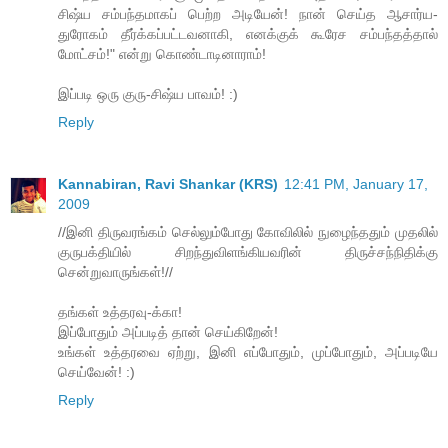
சிஷ்ய சம்பந்தமாகப் பெற்ற அடியேன்! நான் செய்த ஆசார்ய-
துரோகம் தீர்க்கப்பட்டவனாகி, எனக்குக் கூரேச சம்பந்தத்தால்
மோட்சம்!" என்று கொண்டாடினாராம்!
இப்படி ஒரு குரு-சிஷ்ய பாவம்! :)
Reply
Kannabiran, Ravi Shankar (KRS)
12:41 PM, January 17,
2009
//இனி திருவரங்கம் செல்லும்போது கோவிலில் நுழைந்ததும் முதலில்
குருபக்தியில் சிறந்துவிளங்கியவரின் திருச்சந்நிதிக்கு
சென்றுவாருங்கள்!//
தங்கள் உத்தரவு-க்கா!
இப்போதும் அப்படித் தான் செய்கிறேன்!
உங்கள் உத்தரவை ஏற்று, இனி எப்போதும், முப்போதும், அப்படியே
செய்வேன்! :)
Reply