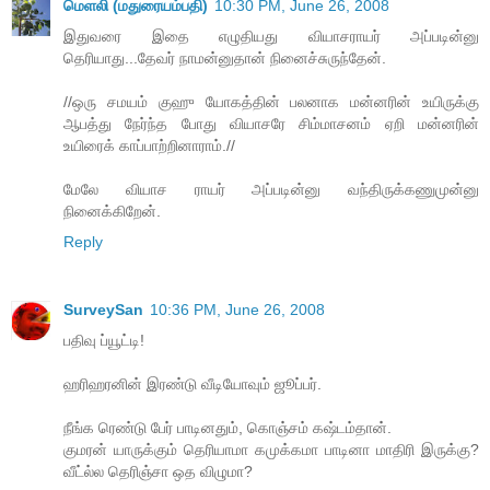
மெளலி (மதுரையம்பதி)
10:30 PM, June 26, 2008
இதுவரை இதை எழுதியது வியாசராயர் அப்படின்னு
தெரியாது...தேவர் நாமன்னுதான் நினைச்சுருந்தேன்.
//ஒரு சமயம் குஹு யோகத்தின் பலனாக மன்னரின் உயிருக்கு
ஆபத்து நேர்ந்த போது வியாசரே சிம்மாசனம் ஏறி மன்னரின்
உயிரைக் காப்பாற்றினாராம்.//
மேலே வியாச ராயர் அப்படின்னு வந்திருக்கணுமுன்னு
நினைக்கிறேன்.
Reply
SurveySan
10:36 PM, June 26, 2008
பதிவு ப்யூட்டி!
ஹரிஹரனின் இரண்டு வீடியோவும் ஜூப்பர்.
நீங்க ரெண்டு பேர் பாடினதும், கொஞ்சம் கஷ்டம்தான்.
குமரன் யாருக்கும் தெரியாமா கமுக்கமா பாடினா மாதிரி இருக்கு?
வீட்ல்ல தெரிஞ்சா ஒத விழுமா?