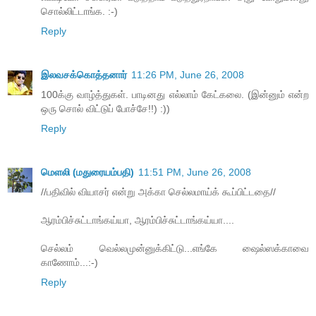
சொல்லிட்டாங்க. :-)
Reply
இலவசக்கொத்தனார்
11:26 PM, June 26, 2008
100க்கு வாழ்த்துகள். பாடினது எல்லாம் கேட்கலை. (இன்னும் என்ற
ஒரு சொல் விட்டுப் போச்சே!!) :))
Reply
மெளலி (மதுரையம்பதி)
11:51 PM, June 26, 2008
//பதிவில் வியாசர் என்று அக்கா செல்லமாய்க் கூப்பிட்டதை//
ஆரம்பிச்சுட்டாங்கய்யா, ஆரம்பிச்சுட்டாங்கய்யா....
செல்லம் வெல்லமுன்னுக்கிட்டு...எங்கே ஷைல்ஸக்காவை
காணோம்...:-)
Reply