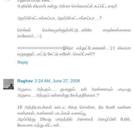
மதுரையம்பதி said...
//பதிவில் வியாசர் என்று அக்கா செல்லமாய்க் கூப்பிட்டதை//
ஆரம்பிச்சுட்டாங்கய்யா, ஆரம்பிச்சுட்டாங்கய்யா....?
செல்லம் வெல்லமுன்னுக்கிட்டு...எங்கே ஷைல்ஸக்காவை
காணோம்...:-)
>>>>>>>>>>>>>>>>>>>இதோ வந்துட்டேஏஏஏஏன்...:):) விவரமா
எழுதணும்..பாட்டு கேட்டு வரேன்..வெயிட்டீஸ்!!!
Reply
Raghav
2:24 AM, June 27, 2008
அருமை, அற்புதம்.... குமரனும், ரவி அண்ணாவும் பாடியது
அருமை... அற்புதம் என்னன்னு கேக்குறீங்களா ?
18 அத்தியாயங்கள் உடைய கீதை சொன்ன, நீல மேனி வண்ண
கண்ணன், கண்ணன் பாடல்கள் வலைப்பூ
ஆரம்பித்து 18வது மாதத்தில் அனைவர் அழைப்பின் பேரில்,
வேகமாக வந்து விட்டான்.