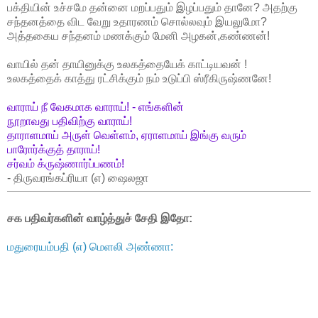
பக்தியின் உச்சமே தன்னை மறப்பதும் இழப்பதும் தானே? அதற்கு
சந்தனத்தை விட வேறு உதாரணம் சொல்லவும் இயலுமோ?
அத்தகைய சந்தனம் மணக்கும் மேனி அழகன்,கண்ணன்!
வாயில் தன் தாயினுக்கு உலகத்தையேக் காட்டியவன் !
உலகத்தைக் காத்து ரட்சிக்கும் நம் உடுப்பி ஸ்ரீகிருஷ்ணனே!
வாராய் நீ வேகமாக வாராய்! - எங்களின்
நூறாவது பதிவிற்கு வாராய்!
தாராளமாய் அருள் வெள்ளம், ஏராளமாய் இங்கு வரும்
பாரோர்க்குத் தாராய்!
சர்வம் க்ருஷ்ணார்ப்பணம்!
- திருவரங்கப்ரியா (எ) ஷைலஜா
சக பதிவர்களின் வாழ்த்துச் சேதி இதோ:
மதுரையம்பதி (எ) மெளலி அண்ணா: