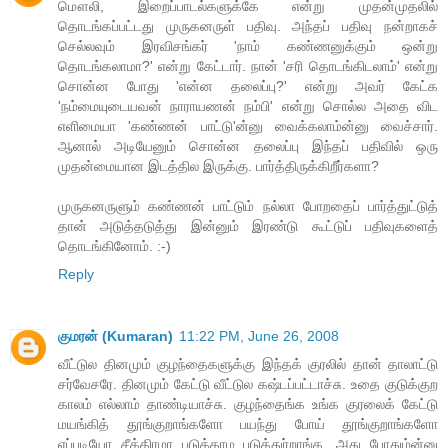
மௌலி, இறைப்பாடல்களுக்கே என்று முதன்முதலில்
தொடங்கப்பட்டது முருகனருள் பதிவு. அந்தப் பதிவு நன்றாகச்
செல்லவும் இரவிசங்கர் 'நாம் கண்ணனுக்கும் ஒன்று
தொடங்கலாமா?' என்று கேட்டார். நான் 'சரி தொடங்கிடலாம்' என்று
சொன்ன போது 'என்ன தலைப்பு?' என்று அவர் கேட்க
'நம்மையுடையவன் நாராயணன் நம்பி' என்று சொல்ல அதை விட
எளிமையா 'கண்ணன் பாட்டு'ன்னு வைக்கலாம்ன்னு வைச்சார்.
ஆனால் அடியேனும் சொன்ன தலைப்பு இந்தப் பதிவில் ஒரு
முதன்மையான இடத்தில இருக்கு. பார்த்திருக்கிறீர்களா?
முருகனருளும் கண்ணன் பாட்டும் நல்லா போறதைப் பார்த்துட்டுத்
தான் அடுத்தடுத்து இன்னும் இரண்டு கூட்டுப் பதிவுகளைத்
தொடங்கினோம். :-)
Reply
குமரன் (Kumaran)
11:22 PM, June 26, 2008
வீட்டுல தினமும் குழந்தைகளுக்கு இந்தக் குரலில் தான் தாலாட்டு
சர்வேசரே. தினமும் கேட்டு வீட்டுல கஷ்டப்பட்டாச்சு. உதை குடுக்குற
காலம் எல்லாம் தாண்டியாச்சு. குழந்தைங்க உங்க குரலைக் கேட்டு
மயங்கித் தூங்குறாங்களோ பயந்து போய் தூங்குறாங்களோ
எப்படியோ சீக்கிரமா படுத்தாம படுத்துர்றாங்க. அது போதும்ன்னு