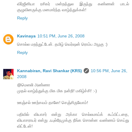
விர்ஜீனியா ரசிகர் மன்றத்துல இருந்து கண்ணன் பாடல்
குழுவினருக்கு மனமார்ந்த வாழ்த்துக்கள்!
Reply
Kavinaya
10:51 PM, June 26, 2008
சொல்ல மறந்துட்டேன். தமிழ் வெர்ஷன் ரொம்ப அழகு :)
Reply
Kannabiran, Ravi Shankar (KRS)
10:56 PM, June 26,
2008
@மெளலி அண்ணா
முதல் வாழ்த்துக்கு மிக மிக நன்றி! மகிழ்ச்சி! :-)
ஊஞ்சல் ஊற்சவம் தானே! செஞ்சிருவோம்!
பதிவில் வியாசர் என்று அக்கா செல்லமாய்க் கூப்பிட்டதை,
வியாசராயர் என்று ஃபுல்நேமுக்கு நீங்க சொன்ன வண்ணம் செய்து
விட்டேன்!