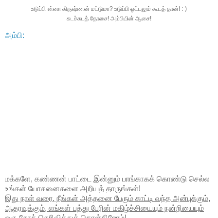
உடுப்பி-ன்னா கிருஷ்ணன் மட்டுமா? உடுப்பி ஓட்டலும் கூடத் தான்! :-)
சுடச்சுடத் தோசை! அம்பியின் ஆசை!
அம்பி:
மக்களே, கண்ணன் பாட்டை இன்னும் பாங்காகக் கொண்டு செல்ல
உங்கள் யோசனைகளை அறியத் தாருங்கள்!
இது நாள் வரை, நீங்கள் அத்தனை பேரும் காட்டி வந்த அன்புக்கும்,
ஆதரவுக்கும், எங்கள் பத்து பேரின் மகிழ்ச்சியையும் நன்றியையும்
ஒரு சேரத் தெரிவித்துக் கொள்கிறோம்!