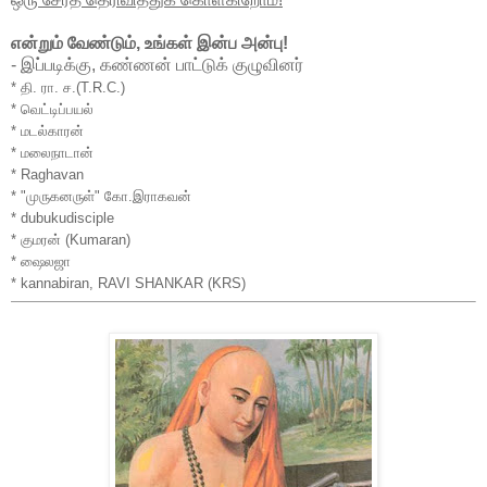
என்றும் வேண்டும், உங்கள் இன்ப அன்பு!
- இப்படிக்கு, கண்ணன் பாட்டுக் குழுவினர்
* தி. ரா. ச.(T.R.C.)
* வெட்டிப்பயல்
* மடல்காரன்
* மலைநாடான்
* Raghavan
* "முருகனருள்" கோ.இராகவன்
* dubukudisciple
* குமரன் (Kumaran)
* ஷைலஜா
* kannabiran, RAVI SHANKAR (KRS)