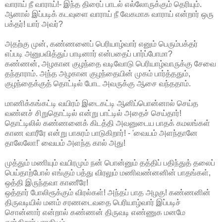
வாராய் நீ வாராய்!- இந்த திரைப் பாடல் எல்லோருக்கும் தெரியும்.
ஆனால் இப்படிக் கடவுளை வாராய் நீ வேகமாக வாராய் என்றார் ஒரு
பக்தர்! யார் அவர்?
அதற்கு முன், கண்ணனைப் பெரியாழ்வார் எனும் பெரும்பக்தர்
எப்படி அனுபவித்துப் பாடினார் என்பதைப் பார்ப்போமா?
கண்ணன், அழகான குழந்தை வடிவோடு பெரியாழ்வாருக்கு சேவை
தந்தாராம். அந்த அழகான குழந்தையின் முகம் பார்த்ததும்,
குழந்தைக்குத் தொட்டில் போட அவருக்கு ஆசை வந்ததாம்.
மாணிக்கங்கட்டி வயிரம் இடைகட்டி ஆனிப்பொன்னால் செய்த
வண்னச் சிறுதொட்டில் என்று பாட்டில் அதைச் செய்தார்!
தொட்டிலில் கண்ணனைக் கிடத்தி அவனுடைய பாதக் கமலங்கள்
காண வாரீரே என்று பாசுரம் பாடுகிறார்! - 'வையம் அளந்தானே
தாலேலோ!' வையம் அளந்த கால் அது!
முத்தும் மணியும் வயிரமும் நன் பொன்னும் தத்திப் பதிந்துத் தலைப்
பெய்தாற்போல் எங்கும் பத்து விரலும் மணிவண்னனின் பாதங்கள்,
ஒத்தி இருந்தவா காணீரே!
ஒத்தார் போலிரூக்கும் விரல்கள்! அந்தப் பாத அழகு! கண்ணனின்
திருவடியில் மனம் சரணடைவதை பெரியாழ்வார் இப்படிச்
சொன்னார் என்றால் கண்ணன் திருவடி எண்ணுக மனமே