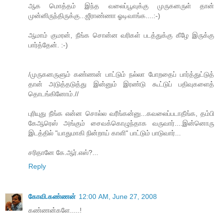
ஆக மொத்தம் இந்த வலைப்பூவுக்கு முருகனருள் தான்
முன்னிருந்திருக்கு...ஜீராண்ணா ஓடிவாங்க....:-)
ஆமாம் குமரன், நீங்க சொன்ன வரிகள் படத்துக்கு கீழே இருக்கு
பார்த்தேன். :-)
/முருகனருளும் கண்ணன் பாட்டும் நல்லா போறதைப் பார்த்துட்டுத்
தான் அடுத்தடுத்து இன்னும் இரண்டு கூட்டுப் பதிவுகளைத்
தொடங்கினோம்.//
புரியுது நீங்க என்ன சொல்ல வரீங்கன்னு...கவலைப்படாதீங்க, தம்பி
கேஆரெஸ் அங்கும் சைவக்கொழுந்தாக வருவார்....இன்னொரு
இடத்தில் "யாதுமாகி நின்றாய் காளி" பாட்டும் பாடுவார்...
சரிதானே கே.ஆர்.எஸ்?...
Reply
கோவி.கண்ணன்
12:00 AM, June 27, 2008
கண்ணன்களே.....!