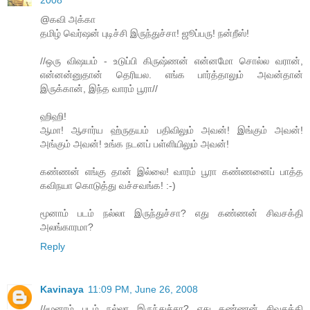
2008
@கவி அக்கா
தமிழ் வெர்ஷன் புடிச்சி இருந்துச்சா! ஜூப்பரு! நன்றீஸ்!
//ஒரு விஷயம் - உடுப்பி கிருஷ்ணன் என்னமோ சொல்ல வரான்,
என்னன்னுதான் தெரியல. எங்க பார்த்தாலும் அவன்தான்
இருக்கான், இந்த வாரம் பூரா//
ஹிஹி!
ஆமா! ஆசார்ய ஹ்ருதயம் பதிவிலும் அவன்! இங்கும் அவன்!
அங்கும் அவன்! உங்க நடனப் பள்ளியிலும் அவன்!
கண்ணன் எங்கு தான் இல்லை! வாரம் பூரா கண்ணனைப் பாத்த
கவிநயா கொடுத்து வச்சவங்க! :-)
மூனாம் படம் நல்லா இருந்துச்சா? எது கண்ணன் சிவசக்தி
அலங்காரமா?
Reply
Kavinaya
11:09 PM, June 26, 2008
//மூனாம் படம் நல்லா இருந்துச்சா? எது கண்ணன் சிவசக்தி