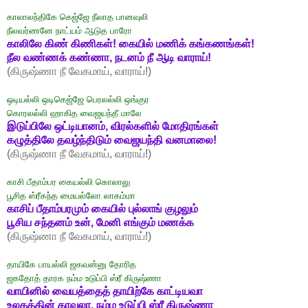
காலாலந்திகே கெஜ்ஜே நீலாத பானவுலி
நீலவர்ணனே நாட்யம் ஆடுத பாரோ
காலிலே கிண் கிணிகள்! கையில் மணிக் கங்கணங்கள்!
நீல வண்ணக் கண்ணா, நடனம் நீ ஆடி வாராய்!
(கிருஷ்ணா நீ வேகமாய், வாராய்!)
ஒடியல்லி ஒடிகெஜ்ஜே பெரலல்லி ஒங்குர
கொரலல்லி ஹாகித வைஜயந்தீ மாலே
இடுப்பிலே ஒட்டியானம், விரல்களில் மோதிரங்கள்
கழுத்திலே தவழ்ந்திடும் வைஜயந்தி வனமாலை!
(கிருஷ்ணா நீ வேகமாய், வாராய்!)
காசி பீதாம்பர கையல்லி கொலாலு
பூசித ஸ்ரீகந்த மையல்லோ லாகம்மா
காசிப் பீதாம்பரமும் கையில் புல்லாங் குழலும்
பூசிய சந்தனம் உன், மேனி எங்கும் மணக்க
(கிருஷ்ணா நீ வேகமாய், வாராய்!)
தாயிகே பாயல்லி ஜகவன்னு தோரித
ஜகதோத் தாரக நம்ம உடுப்பி ஸ்ரீ கிருஷ்ணா
வாயினில் வையத்தைத் தாயிற்கே காட்டியவா
உலகத்தின் காவலா, நம்ம உடுப்பி ஸ்ரீ கிருஷ்ணா