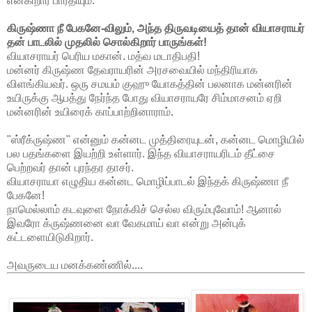
என்கிறார் பாரதியும்.
கிருஷ்ணா நீ பேகனே-விலும், அந்த திருவடியைத் தான் வியாசராயர்
தன் பாடலில் முதலில் சொல்கிறார் பாருங்கள்!
வியாசராயர் பெரிய மகான். மத்வ மடாதிபதி!
மன்னர் கிருஷ்ண தேவராயரின் அரசவையில் மந்திரியாக
விளங்கியவர். ஒரு சமயம் குஹு யோகத்தின் பலனாக மன்னரின்
உயிருக்கு ஆபத்து நேர்ந்த போது வியாசராயரே சிம்மாசனம் ஏறி
மன்னரின் உயிரைக் காப்பாற்றினாராம்.
"ஸ்ரீக்ருஷ்ண" என்னும் கன்னட முத்திரையுடன், கன்னட மொழியில்
பல பதங்களை இயற்றி உள்ளார். இந்த வியாசராயரிடம் தீட்சை
பெற்றவர் தான் புரந்தர தாசர்.
வியாசராயா எழுதிய கன்னட மொழிப்பாடல் இந்தக் கிருஷ்ணா நீ
பேகனே!
நாமெல்லாம் கடவுளை நோக்கிச் செல்ல விரும்புவோம்! ஆனால்
இவரோ க்ருஷ்ணனை வா வேகமாய் வா என்று அன்புக்
கட்டளையிடுகிறார்.
அவருடைய மனக்கண்ணில்....