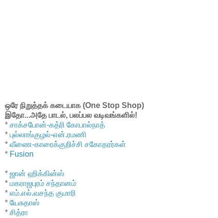
ஒரே நிறுத்தக் கடையாக (One Stop Shop)
இதோ...அதே பாடல், பலப்பல வடிவங்களில்!
*
சாக்சபோன்-கத்ரி கோபால்நாத்
*
புல்லாங்குழல்-என்.ரமணி
*
வீணை-காரைக்குறிச்சி சகோதரர்கள்
*
Fusion
*
ஜான் ஹிக்கின்ஸ்
*
மகராஜபுரம் சந்தானம்
*
எம்.எல்.வசந்த குமாரி
*
யேசுதாஸ்
*
சித்ரா