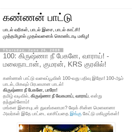
கண்ணன் பாட்டு
பாடல் வரிகள், பாடல் இசை, பாடல் காட்சி!
முத்தமிழால் முதல்வனைக் கொண்டாடி மகிழ!
Thursday, June 26, 2008
100: கிருஷ்ணா நீ பேகனே, வாராய்! -
மலைநாடான், குமரன், KRS குரலில்!
கண்ணன் பாட்டு வலைப்பூவின் 100-வது பதிவு இதோ! 100-ஆம்
பாடல், மிகவும் பிரபலமான பாடல்!
கிருஷ்ணா நீ பேகனே, பாரோ!
தமிழ் வடிவில்,
கிருஷ்ணா நீ வேகமாய், வாராய்
, என்று
தந்துள்ளோம்!
மங்கள இசையுடன் துவங்கலாமா? ஷேக் சின்ன மெளலானா
அவர்கள் இதே பாட்டை வாசிப்பதை
இங்கு
கேட்டு மகிழுங்கள்!