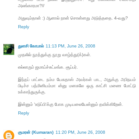
அலங்காரமா?//
அதுவும்தான் :) ஆனால் நான் சொன்னது அடுத்ததை. 4-வது?
Reply
துளசி கோபால்
11:13 PM, June 26, 2008
முதலில் நூத்துக்கு நூறு வாழ்த்து(க்)கள்.
எல்லாரும் ஜமாய்ச்சுட்டீங்க. சூப்பர்.
இந்தப் பாட்டை நம்ம யேசுதாஸ் அவர்கள் பாட, அதுக்கு அபிநயம்
பிடிச்ச பத்மினியம்மா ன்னு மனசுலே ஒரு காட்சி மணை போட்டு
உக்காந்துருக்கு.
இன்னும் 'உடுப்பி'க்கு போக முடியலையேன்னும் தவிக்கிறேன்.
Reply
குமரன் (Kumaran)
11:20 PM, June 26, 2008