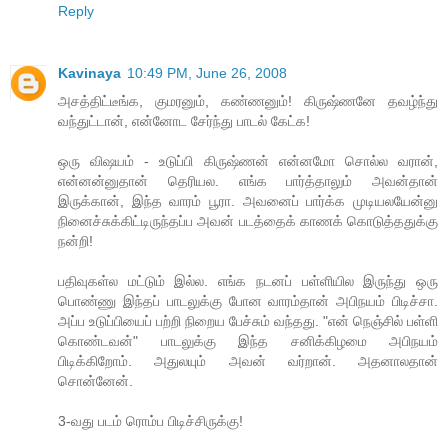
Reply
Kavinaya
10:49 PM, June 26, 2008
அசத்திட்டீங்க, குமரனும், கண்ணனும்! கிருஷ்ணனே தவழ்ந்து
வந்துட்டான், என்னோட சேர்ந்து பாடல் கேட்க!
ஒரு விஷயம் - உடுப்பி கிருஷ்ணன் என்னமோ சொல்ல வரான்,
என்னன்னுதான் தெரியல. எங்க பார்த்தாலும் அவன்தான்
இருக்கான், இந்த வாரம் பூரா. அவனைப் பார்க்க முடியலயேன்னு
நினைச்சுக்கிட்டிருந்தப்ப அவன் படத்தைக் காணக் கொடுத்ததுக்கு
நன்றி!
பதிவுகள்ல மட்டும் இல்ல. எங்க நடனப் பள்ளியில இருந்து ஒரு
பொண்ணு இந்தப் பாடலுக்கு போன வாரம்தான் அபிநயம் பிடிச்சா.
அப்ப உடுப்பியைப் பற்றி நிறைய பேச்சும் வந்தது. "என் நெஞ்சில் பள்ளி
கொண்டவன்" பாடலுக்கு இந்த சனிக்கிழமை அபிநயம்
பிடிக்கிறோம். அதுலயும் அவன் வர்றான். அதனாலதான்
சொன்னேன்.
3-வது படம் ரொம்ப பிடிச்சிருக்கு!