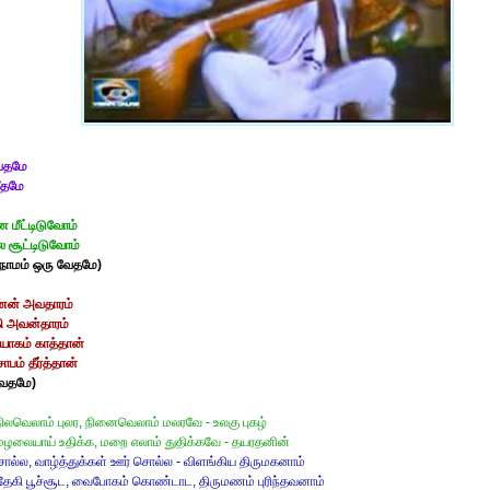
வேதமே
ீதமே
 மீட்டிடுவோம்
 சூட்டிடுவோம்
ம நாமம் ஒரு வேதமே)
ணன் அவதாரம்
ி அவன்தாரம்
யாகம் காத்தான்
பம் தீர்த்தான்
வேதமே)
 நிலவெலாம் புலர, நினைவெலாம் மலரவே - உலகு புகழ்
ு மழலையாய் உதிக்க, மறை எலாம் துதிக்கவே - தயரதனின்
சொல்ல, வாழ்த்துக்கள் ஊர் சொல்ல - விளங்கிய திருமகனாம்
ேகி பூச்சூட, வைபோகம் கொண்டாட, திருமணம் புரிந்தவனாம்