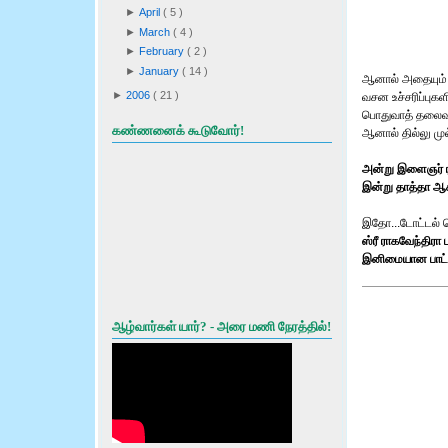
►
April
(
5
)
►
March
(
4
)
►
February
(
2
)
►
January
(
14
)
ஆனால் அதையும் தி
►
2006
(
21
)
வசன உச்சரிப்புக
பொதுவாத் தலைவரை
கண்ணனைக் கூடுவோர்!
ஆனால் தில்லு முல
அன்று இளைஞர் ரஜி
இன்று தாத்தா ஆக
இதோ...டோட்டல் கெ
ஸ்ரீ ராகவேந்திரா 
இனிமையான பாட்டு,
ஆழ்வார்கள் யார்? - அரை மணி நேரத்தில்!