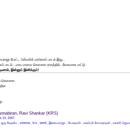
ஜா போட்ட அக்மார்க் மரபிசைப் பாடல் இது...
ும் பாடல்....மாய மாளவ கெளளை ராகத்தில்...வேகமான பாட்டு.
ாடினால், இன்னும் இனிக்கும்!
ளவ கெளளை
்திரா
ஜா
nnabiran, Ravi Shankar (KRS)
e 14, 2007
ம் ஒரு வேதமே
,
cinema
,
krs
,
tamil
,
இளையராஜா
,
யேசுதாஸ்
,
வலம்பரி சோமநாதன்
,
வாணி ஜெயர