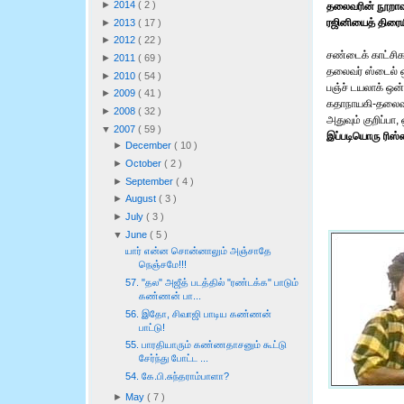
►
2014
(
2
)
தலைவரின் நூறாவ
ரஜினியைத் திரையி
►
2013
(
17
)
►
2012
(
22
)
சண்டைக் காட்சிகள
►
2011
(
69
)
தலைவர் ஸ்டைல் ஒ
►
2010
(
54
)
பஞ்ச் டயலாக் ஒன்
►
2009
(
41
)
கதாநாயகி-தலைவர் 
►
2008
(
32
)
அதுவும் குறிப்பா,
▼
2007
(
59
)
இப்படியொரு ரிஸ்
►
December
(
10
)
►
October
(
2
)
►
September
(
4
)
►
August
(
3
)
►
July
(
3
)
▼
June
(
5
)
யார் என்ன சொன்னாலும் அஞ்சாதே
நெஞ்சமே!!!
57. "தல" அஜீத் படத்தில் "ரண்டக்க" பாடும்
கண்ணன் பா...
56. இதோ, சிவாஜி பாடிய கண்ணன்
பாட்டு!
55. பாரதியாரும் கண்ணதாசனும் கூட்டு
சேர்ந்து போட்ட ...
54. கே.பி.சுந்தராம்பாளா?
►
May
(
7
)