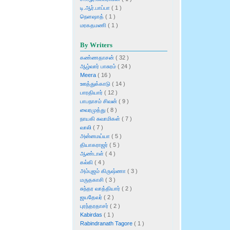
டி.ஆர்.பாப்பா
( 1 )
நெளஷாத்
( 1 )
மரகதமணி
( 1 )
By Writers
கண்ணதாசன்
( 32 )
ஆழ்வார் பாசுரம்
( 24 )
Meera
( 16 )
ஊத்துக்காடு
( 14 )
பாரதியார்
( 12 )
பாபநாசம் சிவன்
( 9 )
வைரமுத்து
( 8 )
நாயகி சுவாமிகள்
( 7 )
வாலி
( 7 )
அன்னமய்யா
( 5 )
தியாகராஜர்
( 5 )
ஆண்டாள்
( 4 )
கல்கி
( 4 )
அம்புஜம் கிருஷ்ணா
( 3 )
மருதகாசி
( 3 )
சுந்தர வாத்தியார்
( 2 )
ஜயதேவர்
( 2 )
புரந்தரதாசர்
( 2 )
Kabirdas
( 1 )
Rabindranath Tagore
( 1 )