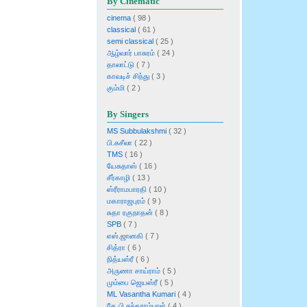
By Cinematic
cinema
( 98 )
classical
( 61 )
semi classical
( 25 )
ஆழ்வார் பாசுரம்
( 24 )
தாலாட்டு
( 7 )
காவடிச் சிந்து
( 3 )
கும்மி
( 2 )
By Singers
MS Subbulakshmi
( 32 )
பி.சுசீலா
( 22 )
TMS
( 16 )
யேசுதாஸ்
( 16 )
சீர்காழி
( 13 )
ஸ்ரீராமபாரதி
( 10 )
மகாராஜபுரம்
( 9 )
சுதா ரகுநாதன்
( 8 )
SPB
( 7 )
எஸ்.ஜானகி
( 7 )
சித்ரா
( 6 )
நித்யஸ்ரீ
( 6 )
அருணா சாய்ராம்
( 5 )
மும்பை ஜெயஸ்ரீ
( 5 )
ML Vasantha Kumari
( 4 )
கே.பி.சுந்தராம்பாள்
( 4 )