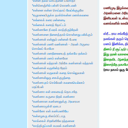
*என்ன தவம் செய்தனை யசோதா
*என்னெஞ்சில் பள்ளி கொண்டவன்
மணிமுடி இழக்கவும
*என்னை என்ன செய்தாய் வேய்ங்குழலே
அரண்மனை அரிய
*ஏழுமலையிருக்க நமக்கென்ன மனக்கவலை
இனியவள் உடன்வ
*கங்கைக் கரை மன்னனடி
வனங்களில் உலவி
*கங்கைக் கரைத் தோட்டம்
*கண்ணனே நீ வரக் காத்திருந்தேன்
ஸ்ரீ... ராம சங்கீர்
*கண்ணனை நினைத்தால் சொன்னது பலிக்கும்
நலங்கள் தரும் நெ
*கண்ணன் என்னும் மன்னன் பேரை
மனம் இனிக்க, தின
*கண்ணன் மணி வண்ணன் - அவன் அருமை
சொல்லப் போமோ
தினம் நீ சூட்டிட
*கண்ணன் மனநிலையைத் தங்கமே தங்கம்
இது தான் வாசனை
*கண்ணன் மனம் என்னவோ
இதைவிட ஆனந்தம்
*கண்ணன் வந்தான் அங்கே கண்ணன் வந்தான்
இசைத்தே நாமமே 
*கண்ணன் வருகின்ற நேரம்
(ராம நாமம் ஒரு 
*கண்ணன் வருவான் கதை சொல்லுவான்
*கண்ணன்ஒரு கைக்குழந்தை
*கண்ணபுரம் செல்வேன் கவலையெல்லாம்
மறப்பேன்
*கண்ணா என் கையைத் தொடாதே
*கண்ணா கருமை நிறக் கண்ணா
*கண்ணான கண்ணனுக்கு அவசரமா
*கண்ணாமூச்சி ஏனடா
*கண்ணே என் கண்மணியே
*கள்ளழகரு கிளம்பிட்டாரு
*காக்கைச் சிறகினிலே நந்தலாலா
*காத்திருப்பான் கமலக் கண்ணன்