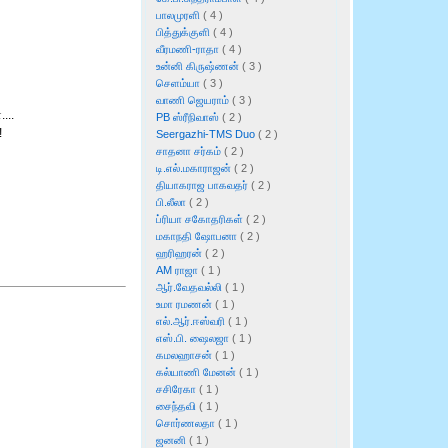
பாலமுரளி
( 4 )
பித்துக்குளி
( 4 )
வீரமணி-ராதா
( 4 )
உன்னி கிருஷ்ணன்
( 3 )
செளம்யா
( 3 )
வாணி ஜெயராம்
( 3 )
...
PB ஸ்ரீநிவாஸ்
( 2 )
!
Seergazhi-TMS Duo
( 2 )
சாதனா சர்கம்
( 2 )
டி.எல்.மகாராஜன்
( 2 )
தியாகராஜ பாகவதர்
( 2 )
பி.லீலா
( 2 )
ப்ரியா சகோதரிகள்
( 2 )
மகாநதி ஷோபனா
( 2 )
ஹரிஹரன்
( 2 )
AM ராஜா
( 1 )
ஆர்.வேதவல்லி
( 1 )
உமா ரமணன்
( 1 )
எல்.ஆர்.ஈஸ்வரி
( 1 )
எஸ்.பி. ஷைலஜா
( 1 )
கமலஹாசன்
( 1 )
கல்யாணி மேனன்
( 1 )
சசிரேகா
( 1 )
சைந்தவி
( 1 )
சொர்ணலதா
( 1 )
ஜனனி
( 1 )