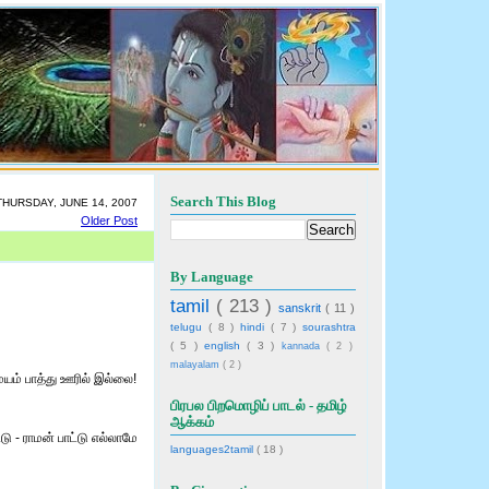
Search This Blog
THURSDAY, JUNE 14, 2007
Older Post
By Language
tamil
( 213 )
sanskrit
( 11 )
telugu
( 8 )
hindi
( 7 )
sourashtra
( 5 )
english
( 3 )
kannada
( 2 )
malayalam
( 2 )
மயம் பாத்து ஊரில் இல்லை!
பிரபல பிறமொழிப் பாடல் - தமிழ்
ஆக்கம்
 - ராமன் பாட்டு எல்லாமே
languages2tamil
( 18 )