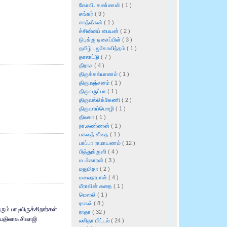
கோவி. கண்ணன்
( 1 )
சங்கர்
( 9 )
சாத்வீகன்
( 1 )
ச்சின்னப் பையன்
( 2 )
டுபுக்கு டிசைப்பிள்
( 3 )
தமிழ் பஜகோவிந்தம்
( 1 )
தாலாட்டு
( 7 )
திராச
( 4 )
திருக்கல்யாணம்
( 1 )
திருமஞ்சனம்
( 1 )
திருவருட்பா
( 1 )
திருவல்லிக்கேணி
( 2 )
திருவாய்மொழி
( 1 )
திலகா
( 1 )
நா.கண்ணன்
( 1 )
பகவத் கீதை
( 1 )
பாப்பா ராமாயணம்
( 12 )
பித்துக்குளி
( 4 )
மடல்காரன்
( 3 )
மதுமிதா
( 2 )
மலைநாடான்
( 4 )
மீராவின் கதை
( 1 )
மெளலி
( 1 )
ராகவ்
( 8 )
் பாடியிருக்கிறார்கள்.
ராதா
( 32 )
் பதிலாக சிவாஜி
லலிதா மிட்டல்
( 24 )