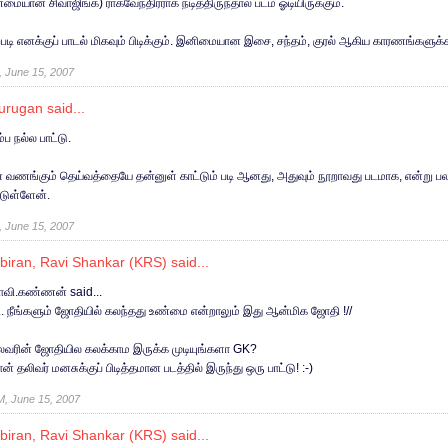
மையான சிவாஜிங்க) ராகவேந்திரராக நடித்திருந்தால் படம் ஓடியிருக்கும்.
றபடி எனக்குப் பாடல் மிகவும் பிடிக்கும். இனிமையான இசை, சந்தம், குரல் ஆகிய காரணங்களுக்
, June 15, 2007
urugan
said...
ப நல்ல பாட்டு.
் வணங்கும் தெய்வத்தையே தன்னுள் காட்டும் படி ஆனது, அதுவும் நூறாவது படமாக, என்று 
்டுள்ளேன்.
, June 15, 2007
biran, Ravi Shankar (KRS)
said...
ோவி.கண்ணன் said...
... நீங்களும் ஜோதியில் கலந்தது உண்மை என்றாலும் இது ஆன்மிக ஜோதி !//
வரின் ஜோதியில கலக்காம இருக்க முடியுங்களா GK?
் தலிவர் மனசுக்குப் பிடித்தமான படத்தில் இருந்து ஒரு பாட்டு! :-)
M, June 15, 2007
biran, Ravi Shankar (KRS)
said...