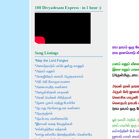
108 Divyadesam Express - in 1 hour :)
ராம நாமம் ஒரு 
ராக தாளமொடு க
Song Listings
*May the Lord Forgive
மனம் எனும் வீணை
*அசைந்தாடும் மயில் ஒன்று காணும்
இசை எனும் மாலை
*அதரம் மதுரம்
(அருள்மிகு...ரா
*அமரஜீவிதம் சுவாமி அமுதவாசகம்
*அரி அரி கோகுல ரமணா
அவன் தான் நார
*அலைபாயுதே கண்ணா
அருள் சேர் ஜானக
*அழைக்கிறான் மாதவன்
கெளசிக மாமுனி 
*அவள் மெல்லச் சிரித்தாள்
கெளதமர் நாயகி சா
*ஆசை முகம் மறந்து போச்சே
*ஆடாது அசங்காது வா கண்ணா
(ராம நாமம் ஒரு 
*ஆடிரூஞ்சல்
*ஆயர்பாடி மாளிகையில்
ஓர் நவமி் அதில்,
*இராமன் கதை கேளுங்கள்
தாய் மடியில் ஒர
*எங்கிருந்தோ வந்தான்
வம்சத்தின் பேர் 
*எனது உள்ளமே நிறைந்ததின்ப வெள்ளமே
ஜனகர் மகள் வைத