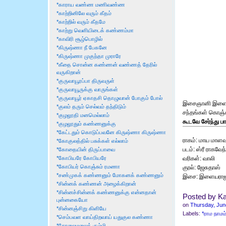
*காராய வண்ண மணிவண்ண
*காற்றினிலே வரும் கீதம்
*காற்றில் வரும் கீதமே
*காற்று வெளியிடைக் கண்ணம்மா
*காவிரி சூழ்பொழில்
*கிருஷ்ணா நீ பேகனே
*கிருஷ்ணா முகுந்தா முராரே
*கீதை சொன்ன கண்ணன் வண்ணத் தேரில்
வருகிறான்
*குருவாயூரப்பா திருவருள்
*குருவாயூருக்கு வாருங்கள்
*குருவாயூர் ஏகாதசி தொழுவான் போகும் போல்
இசைஞானி இளையரா
*குலம் தரும் செல்வம் தந்திடும்
சந்தங்கள் கொஞ்ச
*குழலூதி மனமெல்லாம்
கூடவே சேர்ந்து ப
*குழலூதும் கண்ணனுக்கு
*கேட்டதும் கொடுப்பவனே கிருஷ்ணா கிருஷ்ணா
ராகம்: மாய மா
*கோகுலத்தில் பசுக்கள் எல்லாம்
படம்: ஸ்ரீ ராகவேந
*கோதையின் திருப்பாவை
வரிகள்: வாலி
*கோபியரே கோபியரே
*கோபியர் கொஞ்சும் ரமணா
குரல்: ஜேசுதாஸ்
*சண்முகக் கண்ணனும் மோகனக் கண்ணனும்
இசை: இளையரா
*சின்னக் கண்ணன் அழைக்கிறான்
*சின்னச்சின்னக் கண்ணனுக்கு என்னதான்
Posted by Ka
புன்னகையோ
on
Thursday, Jun
*சின்னஞ்சிறு கிளியே
Labels:
*ராம நாம
*செம்பவள வாய்திறவாய் யதுகுல கண்ணா
*சோலைமலைக் கும்மி