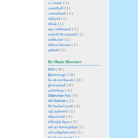
பட்டம்மாள்
( 1 )
பவதாரிணி
( 1 )
பாலசரஸ்வதி
( 1 )
மித்தாலி
( 1 )
ரமேஷ்
( 1 )
லதா மங்கேஷ்கர்
( 1 )
வலம்பரி சோமநாதன்
( 1 )
வல்லியம்மா
( 1 )
ஷ்ரேயா கோஷல்
( 1 )
ஹரிணி
( 1 )
By Music Directors
MSV
( 24 )
இளையராஜா
( 23 )
கே.வி.மகாதேவன்
( 13 )
ஜி.ராமநாதன்
( 6 )
குன்னக்குடி
( 5 )
Dilipkumar Roy
( 4 )
AR Rahman
( 2 )
SV வெங்கட்ராமன்
( 2 )
ஆர்.சுதர்சனம்
( 2 )
வித்யாசாகர்
( 2 )
ஸ்ரீகாந்த் தேவா
( 2 )
எஸ்.தட்சிணாமூர்த்தி
( 1 )
எஸ்.ராஜேஸ்வர ராவ்
( 1 )
சி.ஆர்.சுப்பராமன்
( 1 )