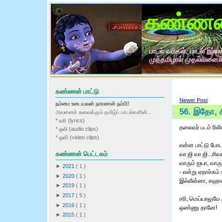
கண்ணன்
பாடல் வரிகள், பாடல் இசை,
முத்தமிழால் முதல்வனைக
கண்ணன் பாட்டு
Newer Post
நம்மை உடையவன் நாரணன் நம்பி!
56. இதோ, ச
அவனைச் சுவைக்கும் தமிழ்ப் பாடல்களின்...
* வரி (lyrics)
தலைவர் படம் ரில
* ஒலி (audio clips)
* ஒளி (video clips)
என்ன பாட்டு போடற
கண்ணன் பெட்டகம்
வா ஜி வா ஜி...சிவ
வாரும் ஐயா, வார
►
2021
(
1
)
- என்று ஏதாச்சும
►
2020
(
1
)
இல்லீன்னா, சஹானா
►
2019
(
1
)
►
2017
(
5
)
சரி, மெய்யாலுமே
►
2016
(
1
)
ஒண்ணு தானே!
►
2015
(
1
)