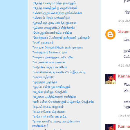
(உண்
*பிருந்தா வனமும் நந்த குமாரனும்
*பிருந்தாவனத்துக்கு வருகின்றேன்
மற்
*புல்லாங்குழல் கொடுத்த மூங்கில்களே
*புல்லாய்ப் பிறவி தரவேண்டும்
3:24 AM
*பூதலத்தை ஓரடி அளந்த ரூபமான
*பூலோக வைகுண்டம் ஸ்ரீரங்கமே
Sivam
*பொழுது மிகவாச்சுதே சகியே
*போற்றுவார் போற்றலும் தூற்றுவார் தூற்றலும்
ரொம்
*மணி நூபுரதாரி
*மனதார அழைக்கிறேன் நான் முகுந்தா
தான
*மன்னுபுகழ் கோசலை தன்
கேட
*மலர்கள் நனைந்தன பனியாலே
*மா ரமணன் உமா ரமணன்
4:14 AM
*மாடு மேய்க்கும் கண்ணே
*மாணிக்கம் கட்டி மணிவயிரம் இடைகட்டி
Kanna
*மானச சஞ்சரரே
*முகுந்தா முகுந்தா
//க
*முடியொன்றி மூவுலகங்களும்
ரவி
*யமுனே நின்னுட நெஞ்சில்
*யமுனை ஆற்றிலே ஈரக் காற்றிலே
தலை
*யார் என்ன சொன்னாலும் அஞ்சாதே நெஞ்சமே
அதான
*ரகுபதி ராகவ ராஜாராம்
*ராதா சமேதா கிருஷ்ணா
10:44 A
*ராதே என் ராதே வா ராதே
*ராதை மனதில் ராதை மனதில் என்ன
Kanna
ரகசியமோ?