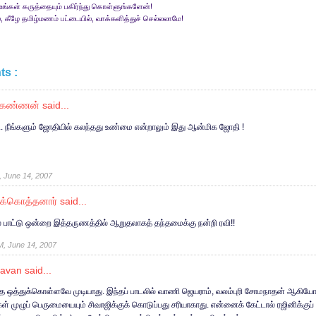
உங்கள் கருத்தையும் பகிர்ந்து கொள்ளுங்களேன்!
, கீழே தமிழ்மணம் பட்டையில், வாக்களித்துச் செல்லலாமே!
s :
.கண்ணன்
said...
... நீங்களும் ஜோதியில் கலந்தது உண்மை என்றாலும் இது ஆன்மிக ஜோதி !
, June 14, 2007
க்கொத்தனார்
said...
ல பாட்டு ஒன்றை இத்தருணத்தில் ஆறுதலாகத் தந்தமைக்கு நன்றி ரவி!!
M, June 14, 2007
gavan
said...
 ஒத்துக்கொள்ளவே முடியாது. இந்தப் பாடலில் வாணி ஜெயராம், வலம்புரி சோமநாதன் ஆகியோரும
கள் முழுப் பெருமையையும் சிவாஜிக்குக் கொடுப்பது சரியாகாது. என்னைக் கேட்டால் ரஜினிக்குப