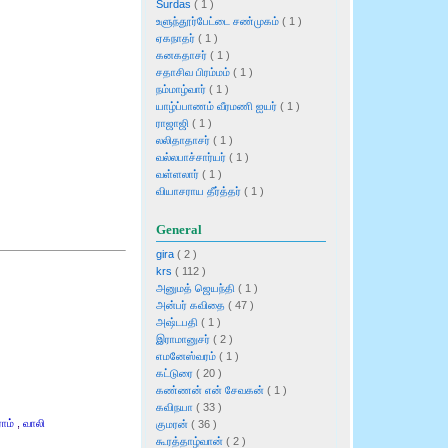
Surdas
( 1 )
உளுந்தூர்பேட்டை சண்முகம்
( 1 )
ஏகநாதர்
( 1 )
கனகதாசர்
( 1 )
சதாசிவ பிரம்மம்
( 1 )
நம்மாழ்வார்
( 1 )
யாழ்ப்பாணம் வீரமணி ஐயர்
( 1 )
ராஜாஜி
( 1 )
லலிதாதாசர்
( 1 )
வல்லபாச்சார்யர்
( 1 )
வள்ளலார்
( 1 )
வியாசராய தீர்த்தர்
( 1 )
General
gira
( 2 )
krs
( 112 )
அனுமத் ஜெயந்தி
( 1 )
அன்பர் கவிதை
( 47 )
அஷ்டபதி
( 1 )
இராமானுசர்
( 2 )
எமனேஸ்வரம்
( 1 )
கட்டுரை
( 20 )
கண்ணன் என் சேவகன்
( 1 )
கவிநயா
( 33 )
ாம்
,
வாலி
குமரன்
( 36 )
கூரத்தாழ்வான்
( 2 )