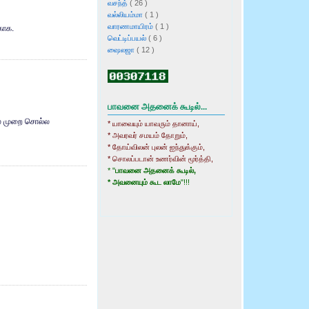
வசந்த்
( 26 )
வல்லியம்மா
( 1 )
வாரணமாயிரம்
( 1 )
காக.
வெட்டிப்பயல்
( 6 )
ஷைலஜா
( 12 )
பாவனை அதனைக் கூடில்...
பல முறை சொல்ல
* யாவையும் யாவரும் தானாய்,
* அவரவர் சமயம் தோறும்,
* தோய்விலன் புலன் ஐந்துக்கும்,
* சொலப்படான் உணர்வின் மூர்த்தி,
* "
பாவனை அதனைக் கூடில்,
* அவனையும் கூட லாமே
"!!!