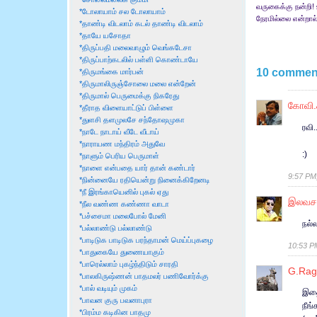
வருகைக்கு நன்றி! 
*டோலாயாம் சல டோலாயாம்
நேரமில்லை என்றால்
*தாண்டி விடலாம் கடல் தாண்டி விடலாம்
*தாயே யசோதா
*திருப்பதி மலைவாழும் வெங்கடேசா
*திருப்பாற்கடலில் பள்ளி கொண்டாயே
10 comment
*திருமங்கை மார்பன்
*திருமாலிருஞ்சோலை மலை என்றேன்
*திருமால் பெருமைக்கு நிகரேது
கோவி
*தீராத விளையாட்டுப் பிள்ளை
*துளசி தளமுலசே சந்தோஷமுகா
ரவி
*நாடே நாடாய் வீடே வீடாய்
*நாராயண மந்திரம் அதுவே
:)
*நாளும் பெரிய பெருமாள்
*நாளை என்பதை யார் தான் கண்டார்
9:57 PM
*நின்னையே ரதியென்று நினைக்கிறேனடி
*நீ இரங்காயெனில் புகல் ஏது
இலவச
*நீல வண்ண கண்ணா வாடா
*பச்சைமா மலைபோல் மேனி
நல்
*பல்லாண்டு பல்லாண்டு
*பாடிடுக பாடிடுக பரந்தாமன் மெய்ப்புகழை
10:53 P
*பாதுகையே துணையாகும்
*பாரெல்லாம் புகழ்ந்திடும் சாரதி
G.Ra
*பாலகிருஷ்ணன் பாதமலர் பணிவோர்க்கு
*பால் வடியும் முகம்
இதை
*பாவன குரு பவனாபுரா
நீங்
*பிரம்ம கடிகின பாதமு