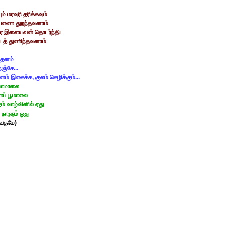
் மரவுரி தரிக்கவும்
ணை துறந்தவனாம்
ர இளையவன் தொடர்ந்திட
டத் துணிந்தவனாம்
த்தனம்
ஞ்சே...
ம் இசைக்க, குலம் செழிக்கும்...
ு பாமாலை
ப் பூமாலை
 வாழ்வினில் ஏது
நாளும் ஓது
வேதமே)